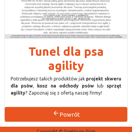
Tunel dla psa
agility
Potrzebujesz takich produktów jak
projekt skweru
dla psów
,
kosz na odchody psów
lub
sprzęt
agility
? Zapoznaj się z ofertą naszej firmy!
arrow_back
Powrót
Copyright © Spektrum-Firm