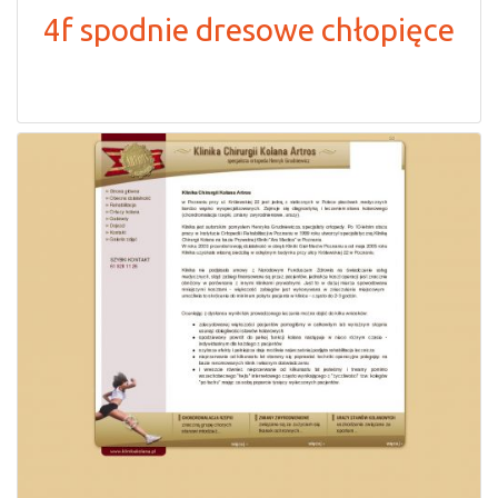
4f spodnie dresowe chłopięce