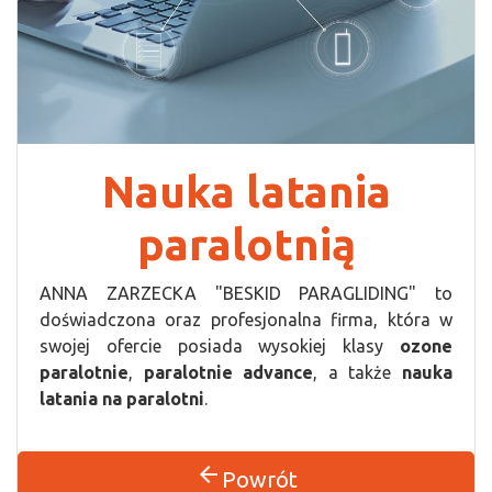
Nauka latania
paralotnią
ANNA ZARZECKA "BESKID PARAGLIDING" to
doświadczona oraz profesjonalna firma, która w
swojej ofercie posiada wysokiej klasy
ozone
paralotnie
,
paralotnie advance
, a także
nauka
latania na paralotni
.
arrow_back
Powrót