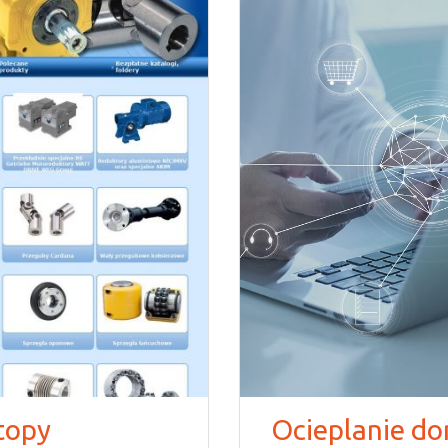
topy
Ocieplanie d