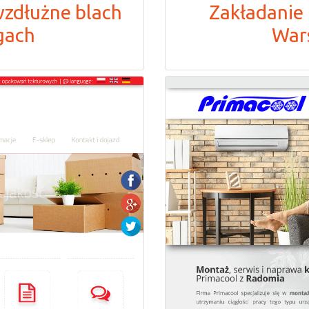
wzdłużne blach
Zakładanie 
gach
War