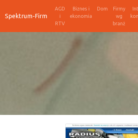
AGD
Biznes i
Dom
Firmy
In
Spektrum-Firm
i
ekonomia
wg
ko
RTV
branż