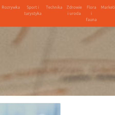
Rozrywka
Sport i
Technika
Zdrowie
Flora
Market
turystyka
i uroda
i
fauna