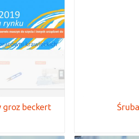
y groz beckert
Śruba