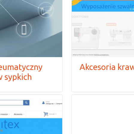
neumatyczny
Akcesoria kra
 sypkich