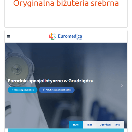
Oryginalna biżuteria srebrna