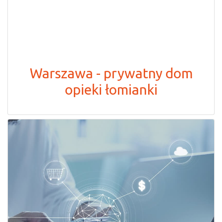
Warszawa - prywatny dom
opieki łomianki