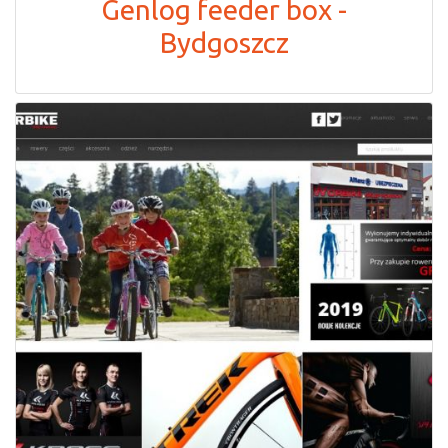
Genlog feeder box -
Bydgoszcz