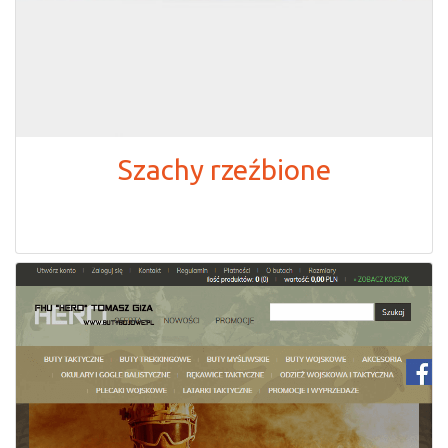
Szachy rzeźbione