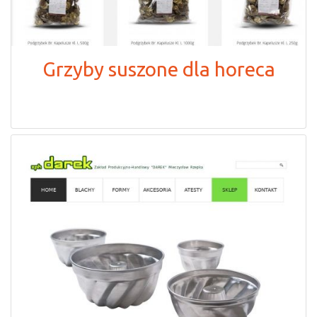
Grzyby suszone dla horeca