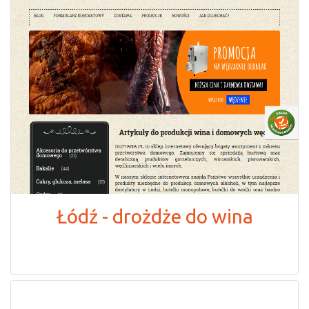
Łódź - drożdże do wina